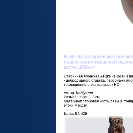
N-565 Маска персонажа японског
подписная антикварная нэцкэ и
кости, 1850-е гг.
Старинная японская
нэцкэ
из кости в 
- добродушного старика, персонажа япо
традиционного театра масок НО.
Автор:
Uchiyama
Размер нэцкэ: 3, 2 см
Материал: слоновая кость, резьба, тони
эпохи Мэйдзи
Цена: $ 1 420