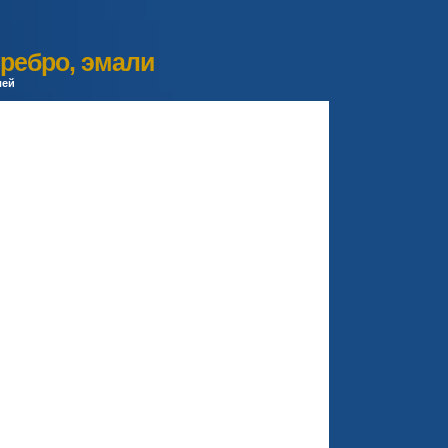
еребро, эмали
лей