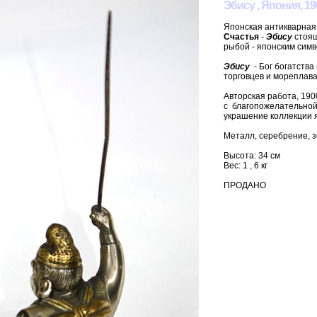
Эбису , Япония, 190
Японская антикварная 
Счастья
-
Эбису
стоящ
рыбой - японским симв
Эбису
- Бог богатства
торговцев и мореплав
Авторская работа, 190
с благопожелательной
украшение коллекции я
Металл, серебрение, з
Высота: 34 см
Вес: 1 , 6 кг
ПРОДАНО