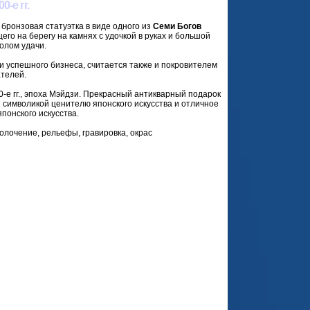
0-е гг.
бронзовая статуэтка в виде одного из
Семи Богов
его на берегу на камнях с удочкой в руках и большой
олом удачи.
 и успешного бизнеса, считается также и покровителем
ателей.
0-е гг., эпоха Мэйдзи. Прекрасный антикварный подарок
 символикой ценителю японского искусства и отличное
понского искусства.
олочение, рельефы, гравировка, окрас