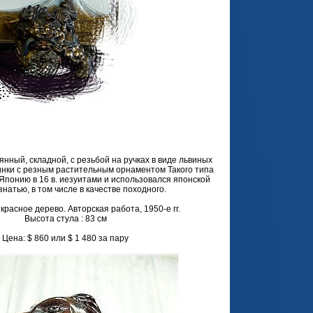
нный, складной, с резьбой на ручках в виде львиных
инки с резным растительным орнаментом Такого типа
 Японию в 16 в. иезуитами и использовался японской
знатью, в том числе в качестве походного.
 красное дерево. Авторская работа, 1950-е гг.
Высота стула : 83 см
Цена: $ 860 или $ 1 480 за пару