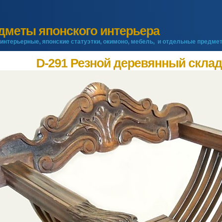
дметы японского интерьера
интерьерные, японские статуэтки, окимоно, мебель, и отдельные предме
D-291 Резной деревянный склад