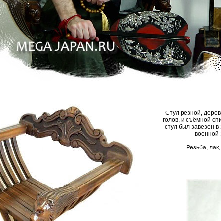
Стул резной, деревя
голов, и съёмной сп
стул был завезен в
военной 
Резьба, лак,