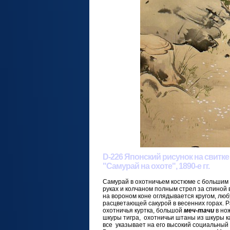
D-226 Японский рисунок на свитке
"Самурай на охоте", 1890-е гг.
Самурай в охотничьем костюме с большим 
руках и колчаном полным стрел за спиной
на вороном коне оглядывается кругом, люб
расцветающей сакурой в весенних горах. 
охотничья куртка, большой
меч-тачи
в но
шкуры тигра, охотничьи штаны из шкуры к
все указывает на его высокий социальный 