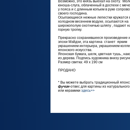
Возможно, это князь выехал на охоту. Мо
юноша-слуга, облаченный в доспехи с меч
у пояса и с длинным копьем в руке сопров
своего господина.
Осыпающиеся нежные лепестки кружатся 
холодном весеннем водухе, осыпаются на
широкополую охотничью шляпу , падают н
горную тропку.
Прекрасно сохранившееся произведение и
эпохи Мэйдзи, эта картина станет ярким
украшением интерьера, украшением колле
японского искусства.
Японская бумага, шелк, цветная тушь., на
из дерева. Подпись художника внизу рисун
Размер свитка: 49 х 190 см
ПРОДАНО
* Вы можете выбрать традиционный японс
фучин
-отвес для картины из натурального
или керамики
здесь>>