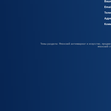
Ваше
Emai
Теле
Адре
Комм
Темы раздела: Японский антиквариат и искусство, предме
японский с