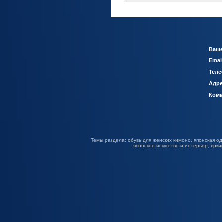
Ваше
Emai
Теле
Адре
Комм
Темы раздела: обувь для женских кимоно, японская од
японское искусство и интерьер, яр