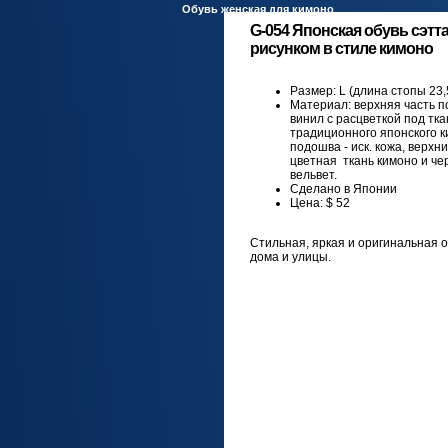
Обувь женская для кимоно
G-054 Японская обувь сэтта
рисунком в стиле кимоно
Размер: L (длина стопы 23,
Материал: верхняя часть п
винил с расцветкой под тка
традиционного японского к
подошва - иск. кожа, верхни
цветная ткань кимоно и че
вельвет.
Сделано в Японии
Цена: $ 52
Стильная, яркая и оригинальная о
дома и улицы.