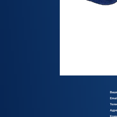
Ваше
Emai
Теле
Адре
Комм