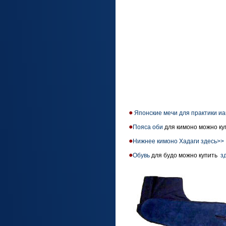
Японские мечи для практики иа
Пояса оби
для кимоно можно ку
Нижнее кимоно Хадаги здесь>>
Обувь
для будо можно купить
з