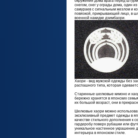
окружения дома врага перед штурм
снегом, снег у ограды дома, один из
самураев с сигнальным жезлом и коп
повязкой, прикрывающей лицо, в шл
военной накидке дзимбаори.
Хаори - вид мужской одежды без за
распашного типа, которая одеваетс
Старинные шелковые кимоно и хао
бережно хранятся в японских семья
их большой возраст, они в прекрас
Шелковые хаори можно использоват
эксклюзивный предмет одежды в яп
качестве стильного дополнения к 
гардеробу поверх рубашки или футб
уникальное настенное украшение 
интерьера в японском стиле.