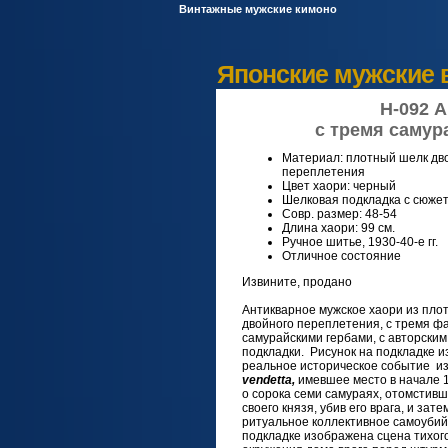
Винтажные мужские кимоно
Японские мужские 
Н-092 
с тремя самур
Материал: плотный шелк дв
переплетения
Цвет хаори: черный
Шелковая подкладка с сюже
Совр. размер: 48-54
Длина хаори: 99 см.
Ручное шитье, 1930-40-е гг.
Отличное состояние
Извините, продано
Антикварное мужское хаори из пло
двойного переплетения, с тремя 
самурайскими гербами, с авторски
подкладки. Рисунок на подкладке 
реальное историческое событие из
vendetta,
имевшее место в начале 1
о сорока семи самураях, отомстивш
своего князя, убив его врага, и за
ритуальное коллективное самоубийс
подкладке изображена сцена тихог