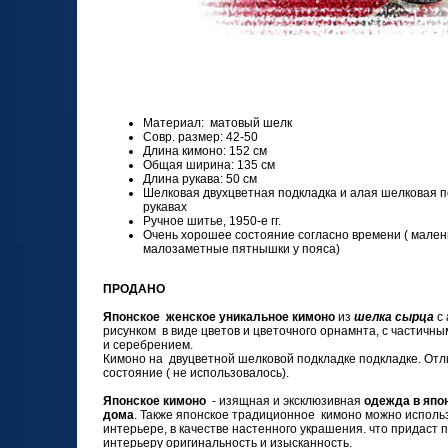
Материал: матовый шелк
Совр. размер: 42-50
Длина кимоно: 15
2
см
Общая ширина: 13
5
см
Длина рукава: 50 см
Шелковая двухцветная подкладка и алая шелковая п
рукавах
Ручное шитье, 1950-е гг.
Очень хорошее состояние согласно времени ( мален
малозаметные пятнышки у пояса)
ПРОДАНО
Японское женское уникальное кимоно
из
шелка сырца
с 
рисунком в виде цветов и цветочного орнамнта, с частичн
и серебрением.
Кимоно на двуцветной шелковой подкладке подкладке. От
состояние ( не использовалось).
Японское кимоно
- изящная и эксклюзивная
одежда в япо
дома
. Также японское традиционное кимоно можно исполь
интерьере, в качестве настенного украшения. что придаст 
интерьеру оригинальность и изысканность.