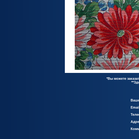
*Вы можете заказ
**З
Ваше
Emai
Теле
Адре
Комм