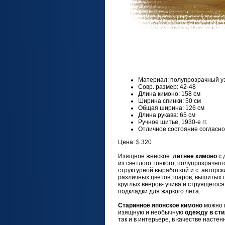
Материал: полупрозрачный у
Совр. размер: 42-48
Длина кимоно: 158 см
Ширина спинки: 50 см
Общая ширина: 126 см
Длина рукава: 65 см
Ручное шитье, 1930-е гг.
Отличное состояние согласн
Цена: $ 320
Изящное женское
летнее кимоно
с 
из светлого тонкого, полупрозрачно
структурной выработкой и с авторск
различных цветов, шаров, вышитых 
круглых вееров- учива и струящегося
подкладки для жаркого лета.
Старинное японское кимоно
можно и
изящную и необычную
одежду в сти
так и в интерьере, в качестве настен